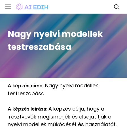
Skip
Menu
Menu
to
sea
main
content
Nagy nyelvi modellek
testreszabása
Nagy nyelvi modellek
A képzés címe:
testreszabása
A képzés célja, hogy a
A képzés leírása:
résztvevők megismerjék és elsajátítják a
nyelvi modellek működését és használatát,