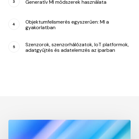
Generatív MI módszerek használata
Objektumfelismerés egyszerűen: MI a
gyakorlatban
Szenzorok, szenzorhálózatok, IoT platformok,
adatgyűjtés és adatelemzés az iparban
Bevezetés
az