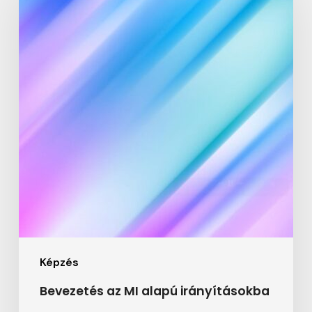
MI
alapú
irányításokba
Képzés
Bevezetés az MI alapú irányításokba