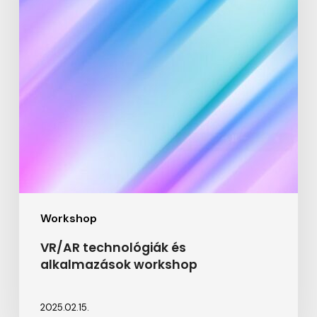
workshop
Workshop
VR/AR technológiák és
alkalmazások workshop
2025.02.15.