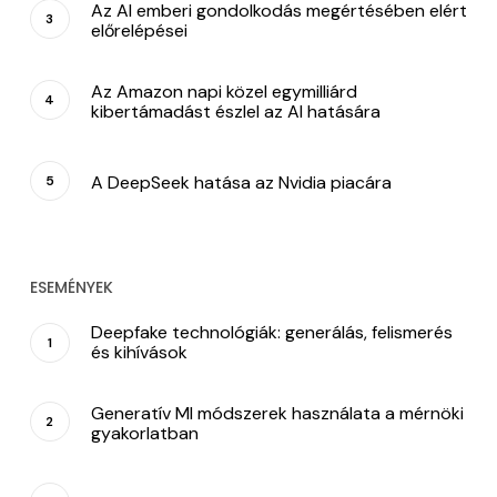
Az AI emberi gondolkodás megértésében elért
előrelépései
Az Amazon napi közel egymilliárd
kibertámadást észlel az AI hatására
A DeepSeek hatása az Nvidia piacára
ESEMÉNYEK
Deepfake technológiák: generálás, felismerés
és kihívások
Generatív MI módszerek használata a mérnöki
gyakorlatban