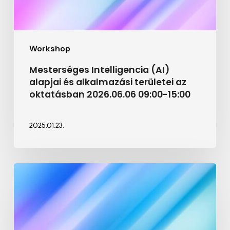
15:00
Workshop
Mesterséges Intelligencia (AI)
alapjai és alkalmazási területei az
oktatásban 2026.06.06 09:00-15:00
2025.01.23.
VR/AR
technológiák
és
alkalmazások