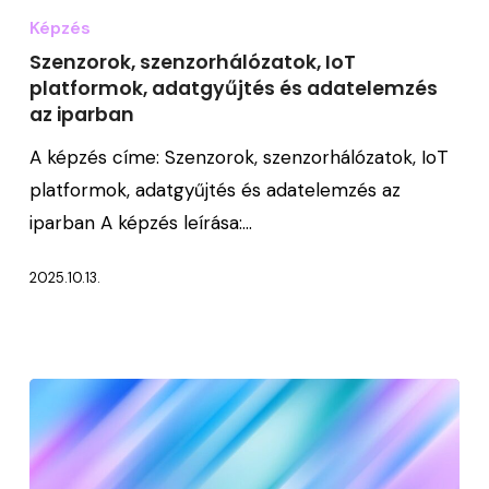
szenzorhálózatok,
Képzés
IoT
Szenzorok, szenzorhálózatok, IoT
platformok,
platformok, adatgyűjtés és adatelemzés
az iparban
adatgyűjtés
és
A képzés címe: Szenzorok, szenzorhálózatok, IoT
adatelemzés
platformok, adatgyűjtés és adatelemzés az
az
iparban A képzés leírása:…
iparban
2025.10.13.