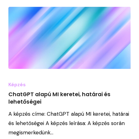
ChatGPT
alapú
Képzés
MI
ChatGPT alapú MI keretei, határai és
keretei,
lehetőségei
határai
A képzés címe: ChatGPT alapú MI keretei, határai
és
és lehetőségei A képzés leírása: A képzés során
lehetőségei
megismerkedünk…