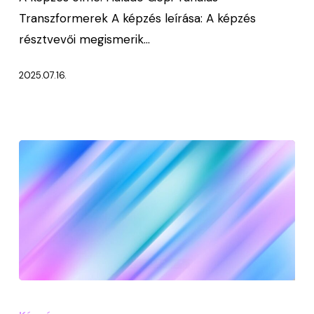
Transzformerek
Transzformerek A képzés leírása: A képzés
résztvevői megismerik…
2025.07.16.
Bevezetés
az