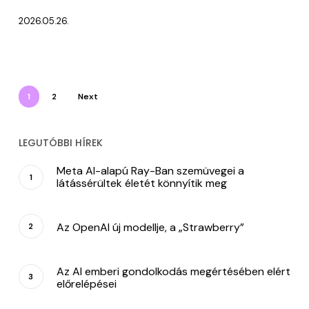
2026.05.26.
1
2
Next
LEGUTÓBBI HÍREK
Meta AI-alapú Ray-Ban szemüvegei a
látássérültek életét könnyítik meg
Az OpenAI új modellje, a „Strawberry”
Az AI emberi gondolkodás megértésében elért
előrelépései