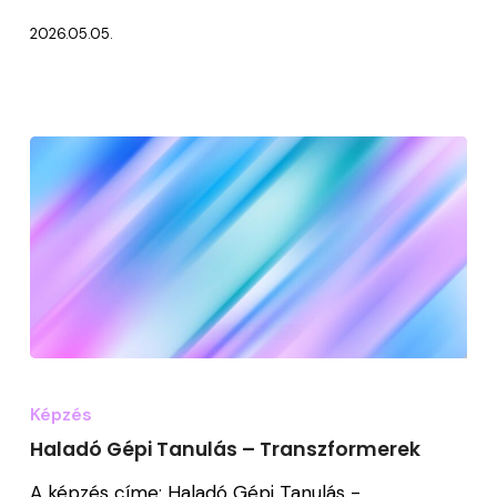
2026.05.05.
Haladó
Gépi
Képzés
Tanulás
Haladó Gépi Tanulás – Transzformerek
–
A képzés címe: Haladó Gépi Tanulás -