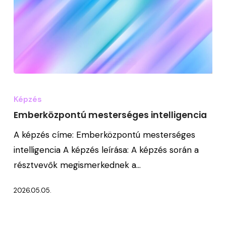
Emberközpontú
mesterséges
Képzés
intelligencia
Emberközpontú mesterséges intelligencia
A képzés címe: Emberközpontú mesterséges
intelligencia A képzés leírása: A képzés során a
résztvevők megismerkednek a…
2026.05.05.