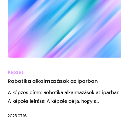
Robotika
alkalmazások
Képzés
az
Robotika alkalmazások az iparban
iparban
A képzés címe: Robotika alkalmazások az iparban
A képzés leírása: A képzés célja, hogy a…
2025.07.16.