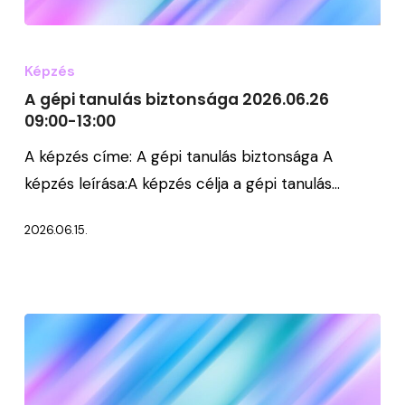
A
gépi
Képzés
tanulás
A gépi tanulás biztonsága 2026.06.26
biztonsága
09:00-13:00
2026.06.26
A képzés címe: A gépi tanulás biztonsága A
09:00-
képzés leírása:A képzés célja a gépi tanulás…
13:00
2026.06.15.