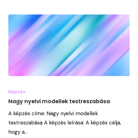
Nagy
nyelvi
Képzés
modellek
Nagy nyelvi modellek testreszabása
testreszabása
A képzés címe: Nagy nyelvi modellek
testreszabása A képzés leírása: A képzés célja,
hogy a…