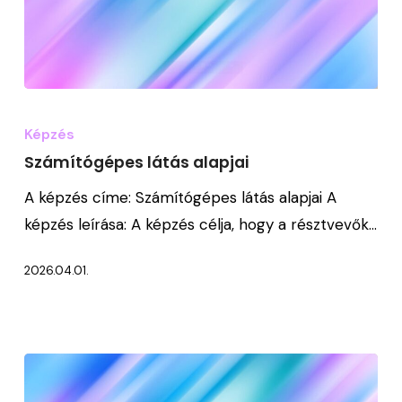
Számítógépes
látás
Képzés
alapjai
Számítógépes látás alapjai
A képzés címe: Számítógépes látás alapjai A
képzés leírása: A képzés célja, hogy a résztvevők…
2026.04.01.