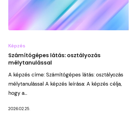
Számítógépes
látás:
Képzés
osztályozás
Számítógépes látás: osztályozás
mélytanulással
mélytanulással
A képzés címe: Számítógépes látás: osztályozás
mélytanulással A képzés leírása: A képzés célja,
hogy a…
2026.02.25.