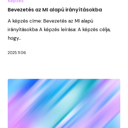
Képzés
MI
Bevezetés az MI alapú irányításokba
alapú
A képzés címe: Bevezetés az MI alapú
irányításokba
irányításokba A képzés leírása: A képzés célja,
hogy…
2025.11.06.